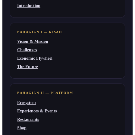
Introduction
BAHAGIAN I — KISAH
Vision & Mission
Challenges
Economic Flywheel
The Future
BAHAGIAN II — PLATFORM
Ecosystem
Experiences & Events
Restaurants
Shop