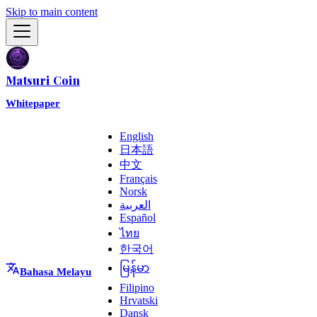
Skip to main content
Matsuri Coin
Whitepaper
English
日本語
中文
Français
Norsk
العربية
Español
ไทย
한국어
မြန်မာ
Bahasa Melayu
Filipino
Hrvatski
Dansk