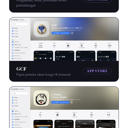
Pengalaman, kedai, pendanaan awam,
perlombongan
GCF
APP STORE
Papan pemuka rakan kongsi & komuniti