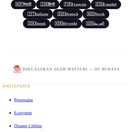
🇳🇵
नेपाली
🇮🇳
हिन्दी
🇫🇷
Français
🇪🇸
Español
🇮🇹
Italiano
🇩🇪
Deutsch
🇳🇴
Norsk
🇩🇰
Dansk
🇭🇷
Hrvatski
🇸🇦
العربية
DIKUASAKAN OLEH MATSURI — OS BUDAYA
WHITEPAPER
Pengenalan
Ecosystem
Disaster Lifeline