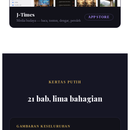
J-Times
APP STORE
Media budaya — baca, tonton, dengar, peroleh
KERTAS PUTIH
21 bab, lima bahagian
GAMBARAN KESELURUHAN