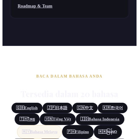
Roadmap & Team
BACA DALAM BAHASA ANDA
Tersedia dalam 20 bahasa
🇬🇧
English
🇯🇵
日本語
🇨🇳
中文
🇰🇷
한국어
🇹🇭
🇻🇳
Tiếng Việt
🇮🇩
Bahasa Indonesia
ไทย
မြန်မာ
🇲🇾
Bahasa Melayu
🇵🇭
Filipino
🇲🇲