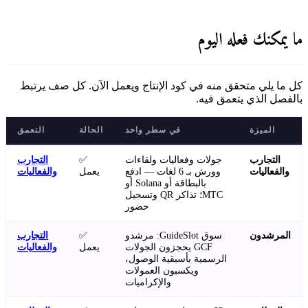
ما يمكنك فعله اليوم
كل ما يلي متحقق منه في كود الإنتاج ويعمل الآن. كل صف يرتبط
بالفصل الذي يتعمق فيه.
الميزة
في سطر واحد
الحالة
التعمق
التجارب
جولات وفعاليات ولقاءات
✅
التجارب
والفعاليات
وورش بـ 6 لغات — ادفع
يعمل
والفعاليات
بالبطاقة أو Solana أو
MTC؛ تذاكر QR وتسجيل
حضور
المرشدون
سوق GuideSlot: مرشدو
✅
التجارب
GCF يحجزون الجولات
يعمل
والفعاليات
الرسمية بأسبقية الوصول،
ويكسبون العمولات
والإكراميات