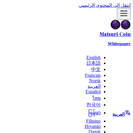
إنتقل إلى المحتوى الرئيسي
Matsuri Coin
Whitepaper
English
日本語
中文
Français
Norsk
العربية
Español
ไทย
한국어
မြန်မာ
العربية
Filipino
Hrvatski
Dansk