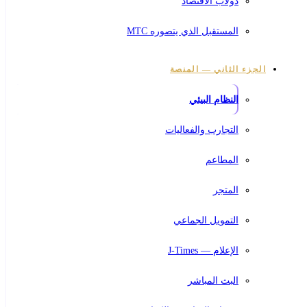
دولاب الاقتصاد
المستقبل الذي يتصوره MTC
الجزء الثاني — المنصة
النظام البيئي
التجارب والفعاليات
المطاعم
المتجر
التمويل الجماعي
الإعلام — J-Times
البث المباشر