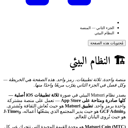
الجزء الثاني — المنصة
النظام البيئي
مُحتويات هذه الصفحة
🏗️ النظام البيئي
منصة واحدة. ثلاثة تطبيقات. رمز واحد. هذه الصفحة هي الخريطة —
وكل فصل في الجزء الثاني يقرّب مربعًا واحدًا منها.
يصدر نظام Matsuri البيئي في صورة
ثلاثة تطبيقات iOS أصلية —
كلها صادرة ومتاحة على App Store
— تعمل على منصة مشتركة
واحدة برمز واحد.
تطبيق Matsuri
هو حيث تُعاش الثقافة وتُشترى.
و
GCF Admin
هو حيث يدير المجتمع الذي يشغّلها أعماله، و
J-Times
هو حيث تُروى اليابان للعالم.
Matsuri Coin (MTC)
هو وحدة القيمة الوحيدة التي تتحرك عبر كل