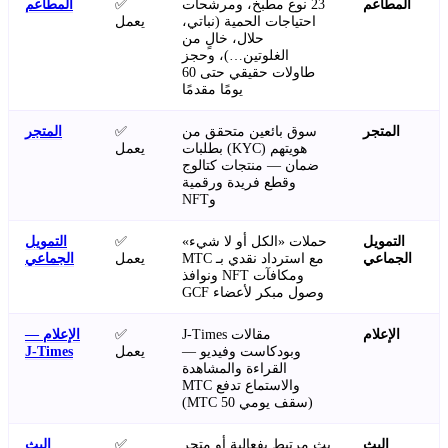
المطاعم
23 نوع مطبخ، ومرشحات
✅
المطاعم
احتياجات الحمية (نباتي،
يعمل
حلال، خالٍ من
الغلوتين…)، وحجز
طاولات حقيقي حتى 60
يومًا مقدمًا
المتجر
سوق بائعين متحقق من
✅
المتجر
هويتهم (KYC) بطلبات
يعمل
ضمان — منتجات كتالوج
وقطع فريدة ورقمية
وNFT
التمويل
حملات «الكل أو لا شيء»
✅
التمويل
الجماعي
مع استرداد نقدي بـ MTC
يعمل
الجماعي
ومكافآت NFT ونوافذ
وصول مبكر لأعضاء GCF
الإعلام
مقالات J-Times
✅
الإعلام —
وبودكاست وفيديو —
يعمل
J-Times
القراءة والمشاهدة
والاستماع تدفع MTC
(سقف يومي 50 MTC)
البث
بث مرتبط بفعالية أو متجر
✅
البث