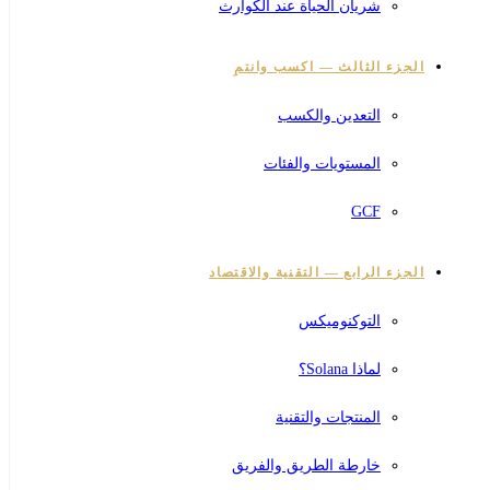
شريان الحياة عند الكوارث
الجزء الثالث — اكسب وانتمِ
التعدين والكسب
المستويات والفئات
GCF
الجزء الرابع — التقنية والاقتصاد
التوكنوميكس
لماذا Solana؟
المنتجات والتقنية
خارطة الطريق والفريق