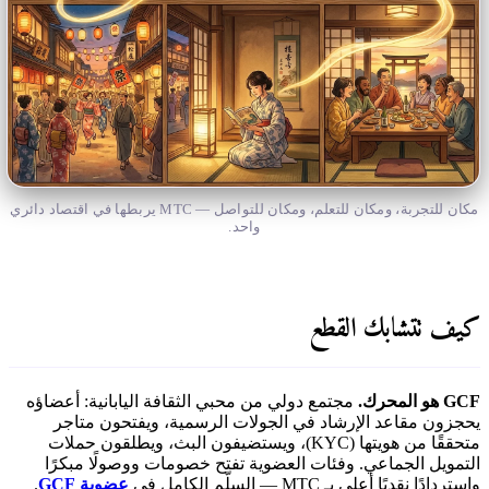
مكان للتجربة، ومكان للتعلم، ومكان للتواصل — MTC يربطها في اقتصاد دائري
واحد.
كيف تتشابك القطع
GCF هو المحرك.
مجتمع دولي من محبي الثقافة اليابانية: أعضاؤه
يحجزون مقاعد الإرشاد في الجولات الرسمية، ويفتحون متاجر
متحققًا من هويتها (KYC)، ويستضيفون البث، ويطلقون حملات
التمويل الجماعي. وفئات العضوية تفتح خصومات ووصولًا مبكرًا
واستردادًا نقديًا أعلى بـ MTC — السلّم الكامل في
عضوية GCF
.