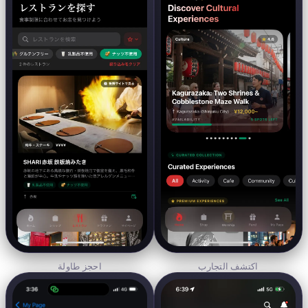
اكتشف التجارب
احجز طاولة