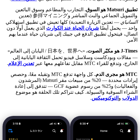
تطبيق Matsuri هو السوق.
التجارب والمطاعم وسوق البائعين
والتمويل الجماعي والبث المباشر و参拝マイニング (
تعدين
السانباي
— تعدين الزيارة التعبدية) كلها تعيش في تطبيق استهلاكي
واحد — يحمل أيضًا
شريان الحياة عند الكوارث
الذي يعمل أولًا دون
اتصال، فيتحول تطبيق الدفع في جيبك إلى شريان حياة عندما يهم
الأمر.
J-Times هو مكبّر الصوت.
«日本を、世界へ / اليابان إلى العالم»
— مقالات وبودكاست وسلاسل فيديو تحمل الثقافة اليابانية إلى
الخارج، وتدفع للقراء MTC مقابل تفاعلهم معها عبر
تعدين الإعلام
.
MTC هو مجرى الدم.
كل واجهة تدفع MTC وتقبله معًا، وحصص
إيرادات محددة — 20% من مبيعات مقر Matsuri (المرشدون
والفعاليات) و25% من رسوم عضوية GCF — تتدفق إلى إعادة
الشراء السوقية والسيولة. كيف تتراكم تلك الحلقة هو موضوع
الدولاب
و
التوكنوميكس
.