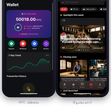
ادعم مشروعًا
محفظتك MTC