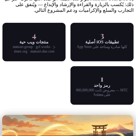
ذلك: يُكسب بالزيارة والقراءة والإرشاد والإبداع — ويُنفق على
التجارب والسلع والإكراميات ودعم المشروع التالي.
4
3
تطبيقات iOS أصلية
منتجات ويب حية
كلها صادرة ومتاحة على App Store
matsuri.group · gcf.works · j-
times.org · matsuri-dao.com
1
رمز واحد
MTC — معروض ثابت 900,000,000
على Solana