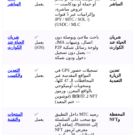
المباشر
أو حملة أو بودكاست —
يعمل
المباشر
عروض مباشرة،
وإكراميات عبر 5 قنوات
(JPY / MTC / SOL /
USDC / MLC)
شريان
باحث ملاجئ وبوصلة دون
✅
شريان
الحياة عند
اتصال، وتنبيهات JMA،
يعمل
الحياة عند
الكوارث
ولوحة رسائل شبكية P2P
(iOS)
الكوارث
— يعمل دون تسجيل
دخول ودون شبكة
تعدين
تسجيلات حضور GPS في
✅
التعدين
الزيارة
المواقع المقدسة عبر
يعمل
والكسب
التعبدية
المحافظات الـ 47 كلها،
وسحوبات أوميكوجي
بالواقع المعزز، ورموز
NFT لـ 御朱印 (
غوشوين
— ختم المعبد)
المحفظة
رصيد MTC داخل التطبيق
✅
المنتجات
وNFT
مع سحب على السلسلة
يعمل
والتقنية
إلى Phantom، إضافة إلى
معرض لرموز NFT
للفعاليات والأوميكوجي