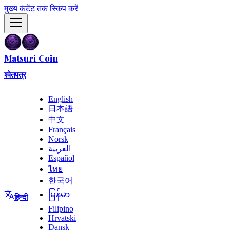
मुख्य कंटेंट तक स्किप करें
Matsuri Coin
श्वेतपत्र
English
日本語
中文
Français
Norsk
العربية
Español
ไทย
한국어
မြန်မာ
हिन्दी
Filipino
Hrvatski
Dansk