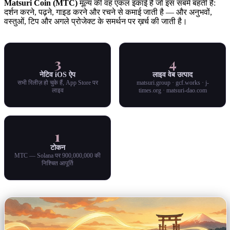
Matsuri Coin (MTC)
मूल्य की वह एकल इकाई है जो इस सबमें बहती है:
दर्शन करने, पढ़ने, गाइड करने और रचने से कमाई जाती है — और अनुभवों,
वस्तुओं, टिप और अगले प्रोजेक्ट के समर्थन पर ख़र्च की जाती है।
3
4
नेटिव iOS ऐप
लाइव वेब उत्पाद
सभी रिलीज़ हो चुके हैं, App Store पर
matsuri.group · gcf.works · j-
लाइव
times.org · matsuri-dao.com
1
टोकन
MTC — Solana पर 900,000,000 की
निश्चित आपूर्ति