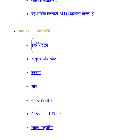
वह भविष्य जिसकी MTC कल्पना करता है
भाग II — प्लेटफ़ॉर्म
इकोसिस्टम
अनुभव और इवेंट
रेस्तरां
शॉप
क्राउडफ़ंडिंग
मीडिया — J-Times
लाइव स्ट्रीमिंग