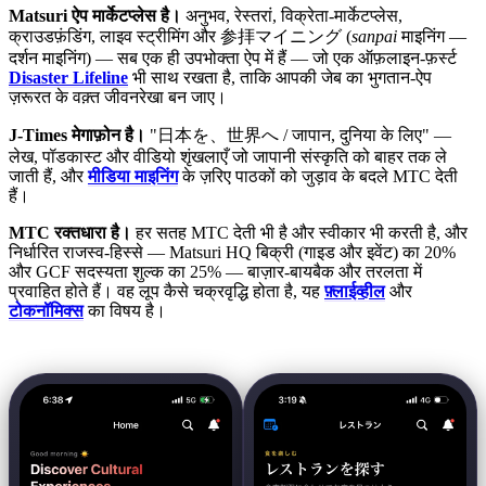
Matsuri ऐप मार्केटप्लेस है।
अनुभव, रेस्तरां, विक्रेता-मार्केटप्लेस,
क्राउडफ़ंडिंग, लाइव स्ट्रीमिंग और 参拝マイニング (
sanpai
माइनिंग —
दर्शन माइनिंग) — सब एक ही उपभोक्ता ऐप में हैं — जो एक ऑफ़लाइन-फ़र्स्ट
Disaster Lifeline
भी साथ रखता है, ताकि आपकी जेब का भुगतान-ऐप
ज़रूरत के वक़्त जीवनरेखा बन जाए।
J-Times मेगाफ़ोन है।
"日本を、世界へ / जापान, दुनिया के लिए" —
लेख, पॉडकास्ट और वीडियो शृंखलाएँ जो जापानी संस्कृति को बाहर तक ले
जाती हैं, और
मीडिया माइनिंग
के ज़रिए पाठकों को जुड़ाव के बदले MTC देती
हैं।
MTC रक्तधारा है।
हर सतह MTC देती भी है और स्वीकार भी करती है, और
निर्धारित राजस्व-हिस्से — Matsuri HQ बिक्री (गाइड और इवेंट) का 20%
और GCF सदस्यता शुल्क का 25% — बाज़ार-बायबैक और तरलता में
प्रवाहित होते हैं। वह लूप कैसे चक्रवृद्धि होता है, यह
फ़्लाईव्हील
और
टोकनॉमिक्स
का विषय है।