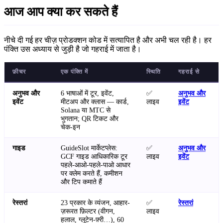
आज आप क्या कर सकते हैं
नीचे दी गई हर चीज़ प्रोडक्शन कोड में सत्यापित है और अभी चल रही है। हर
पंक्ति उस अध्याय से जुड़ी है जो गहराई में जाता है।
फ़ीचर
एक पंक्ति में
स्थिति
गहराई से
अनुभव और
6 भाषाओं में टूर, इवेंट,
✅
अनुभव और
इवेंट
मीटअप और क्लास — कार्ड,
लाइव
इवेंट
Solana या MTC से
भुगतान; QR टिकट और
चेक-इन
गाइड
GuideSlot मार्केटप्लेस:
✅
अनुभव और
GCF गाइड आधिकारिक टूर
लाइव
इवेंट
पहले-आओ-पहले-पाओ आधार
पर क्लेम करते हैं, कमीशन
और टिप कमाते हैं
रेस्तरां
23 प्रकार के व्यंजन, आहार-
✅
रेस्तरां
ज़रूरत फ़िल्टर (वीगन,
लाइव
हलाल, ग्लूटेन-फ़्री…), 60