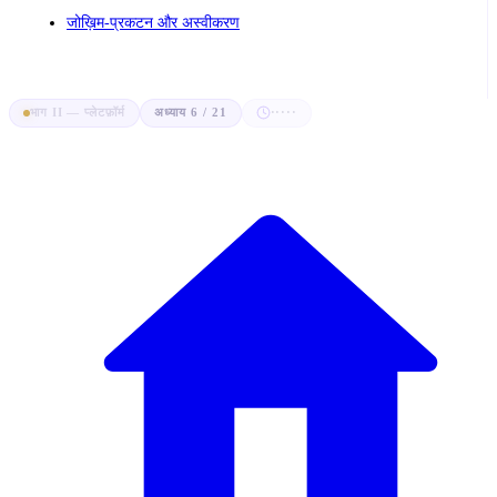
जोख़िम-प्रकटन और अस्वीकरण
भाग II — प्लेटफ़ॉर्म
अध्याय 6 / 21
·····