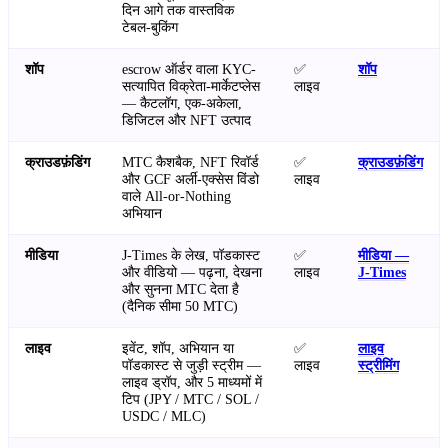
दिन आगे तक वास्तविक
टेबल-बुकिंग
शॉप
escrow ऑर्डर वाला KYC-
✅
शॉप
सत्यापित विक्रेता-मार्केटप्लेस
लाइव
— कैटलॉग, एक-अकेला,
डिजिटल और NFT उत्पाद
क्राउडफ़ंडिंग
MTC कैशबैक, NFT रिवॉर्ड
✅
क्राउडफ़ंडिंग
और GCF अर्ली-एक्सेस विंडो
लाइव
वाले All-or-Nothing
अभियान
मीडिया
J-Times के लेख, पॉडकास्ट
✅
मीडिया —
और वीडियो — पढ़ना, देखना
लाइव
J-Times
और सुनना MTC देता है
(दैनिक सीमा 50 MTC)
लाइव
इवेंट, शॉप, अभियान या
✅
लाइव
पॉडकास्ट से जुड़ी स्ट्रीम —
लाइव
स्ट्रीमिंग
लाइव ड्रॉप, और 5 माध्यमों में
टिप (JPY / MTC / SOL /
USDC / MLC)