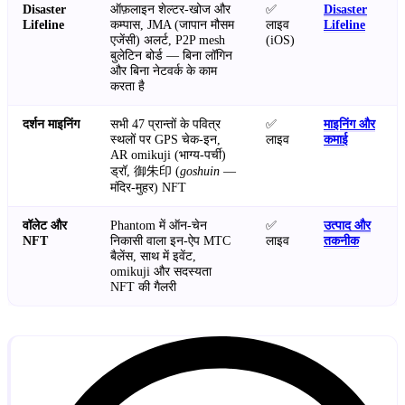
Disaster
ऑफ़लाइन शेल्टर-खोज और
✅
Disaster
Lifeline
कम्पास, JMA (जापान मौसम
लाइव
Lifeline
एजेंसी) अलर्ट, P2P mesh
(iOS)
बुलेटिन बोर्ड — बिना लॉगिन
और बिना नेटवर्क के काम
करता है
दर्शन माइनिंग
सभी 47 प्रान्तों के पवित्र
✅
माइनिंग और
स्थलों पर GPS चेक-इन,
लाइव
कमाई
AR omikuji (भाग्य-पर्ची)
ड्रॉ, 御朱印 (
goshuin
—
मंदिर-मुहर) NFT
वॉलेट और
Phantom में ऑन-चेन
✅
उत्पाद और
NFT
निकासी वाला इन-ऐप MTC
लाइव
तकनीक
बैलेंस, साथ में इवेंट,
omikuji और सदस्यता
NFT की गैलरी