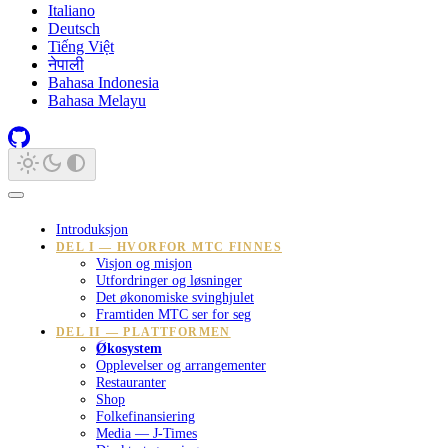
Italiano
Deutsch
Tiếng Việt
नेपाली
Bahasa Indonesia
Bahasa Melayu
Introduksjon
DEL I — HVORFOR MTC FINNES
Visjon og misjon
Utfordringer og løsninger
Det økonomiske svinghjulet
Framtiden MTC ser for seg
DEL II — PLATTFORMEN
Økosystem
Opplevelser og arrangementer
Restauranter
Shop
Folkefinansiering
Media — J-Times