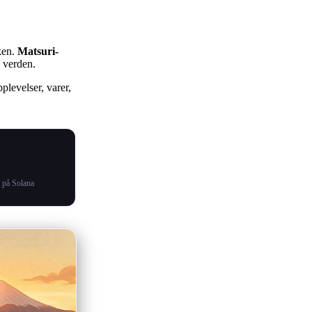
ken.
Matsuri-
l verden.
levelser, varer,
 på Solana