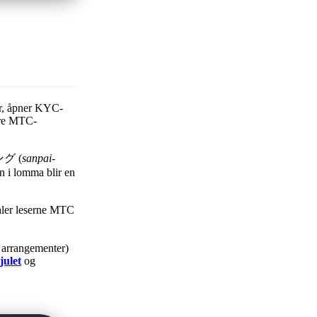
er, åpner KYC-
yere MTC-
ニング (
sanpai-
en i lomma blir en
aler leserne MTC
 arrangementer)
julet
og