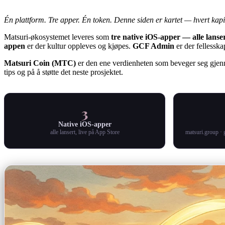
Én plattform. Tre apper. Én token. Denne siden er kartet — hvert kapit
Matsuri-økosystemet leveres som
tre native iOS-apper — alle lanse
appen
er der kultur oppleves og kjøpes.
GCF Admin
er der fellesska
Matsuri Coin (MTC)
er den ene verdienheten som beveger seg gjenn
tips og på å støtte det neste prosjektet.
3
Native iOS-apper
alle lansert, live på App Store
matsuri.group · 