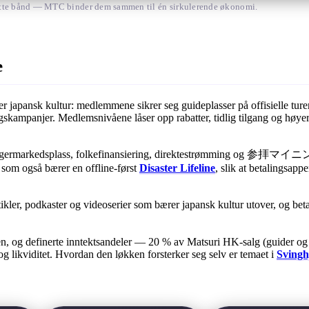
 knytte bånd — MTC binder dem sammen til én sirkulerende økonomi.
e
er japansk kultur: medlemmene sikrer seg guideplasser på offisielle tur
ringskampanjer. Medlemsnivåene låser opp rabatter, tidlig tilgang og hø
 selgermarkedsplass, folkefinansiering, direktestrømming og 参拝マイ
som også bærer en offline-først
Disaster Lifeline
, slik at betalingsapp
 podkaster og videoserier som bærer japansk kultur utover, og bet
en, og definerte inntektsandeler — 20 % av Matsuri HK-salg (guider og
likviditet. Hvordan den løkken forsterker seg selv er temaet i
Svingh