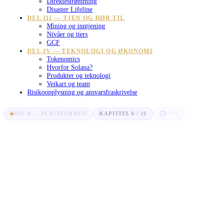
Direktestrømming
Disaster Lifeline
DEL III — TJEN OG HØR TIL
Mining og inntjening
Nivåer og tiers
GCF
DEL IV — TEKNOLOGI OG ØKONOMI
Tokenomics
Hvorfor Solana?
Produkter og teknologi
Veikart og team
Risikoopplysning og ansvarsfraskrivelse
DEL II — PLATTFORMEN
KAPITTEL 6 / 21
·····