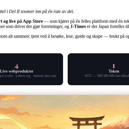
tel i Del II zoomer inn på én rute av det.
rt og live på App Store
— som kjører på én felles plattform med én to
pet som driver det gjør forretninger, og
J-Times
er der Japan fortelles ti
om alt sammen: tjent ved å besøke, lese, guide og skape — brukt på opp
4
1
Live webprodukter
Token
gcf.works · j-times.org · matsuri-dao.com
MTC — 900 000 000 fast tilbud