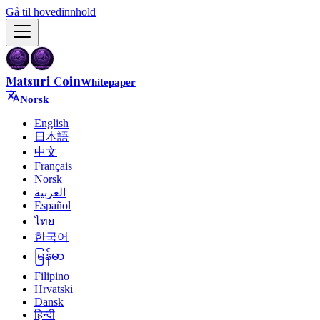
Gå til hovedinnhold
Matsuri Coin
Whitepaper
Norsk
English
日本語
中文
Français
Norsk
العربية
Español
ไทย
한국어
မြန်မာ
Filipino
Hrvatski
Dansk
हिन्दी