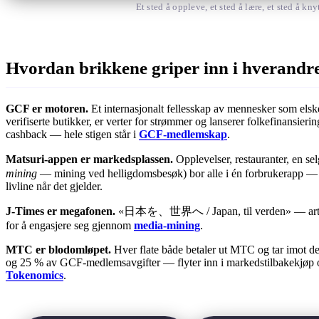
Et sted å oppleve, et sted å lære, et sted å
Hvordan brikkene griper inn i hverandr
GCF er motoren.
Et internasjonalt fellesskap av mennesker som elsk
verifiserte butikker, er verter for strømmer og lanserer folkefinansie
cashback — hele stigen står i
GCF-medlemskap
.
Matsuri-appen er markedsplassen.
Opplevelser, restauranter, en
mining
— mining ved helligdomsbesøk) bor alle i én forbrukerapp — 
livline når det gjelder.
J-Times er megafonen.
«日本を、世界へ / Japan, til verden» — artikler,
for å engasjere seg gjennom
media-mining
.
MTC er blodomløpet.
Hver flate både betaler ut MTC og tar imot d
og 25 % av GCF-medlemsavgifter — flyter inn i markedstilbakekjøp og 
Tokenomics
.