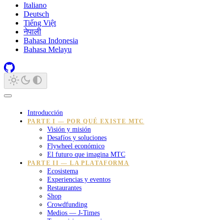
Italiano
Deutsch
Tiếng Việt
नेपाली
Bahasa Indonesia
Bahasa Melayu
Introducción
PARTE I — POR QUÉ EXISTE MTC
Visión y misión
Desafíos y soluciones
Flywheel económico
El futuro que imagina MTC
PARTE II — LA PLATAFORMA
Ecosistema
Experiencias y eventos
Restaurantes
Shop
Crowdfunding
Medios — J-Times