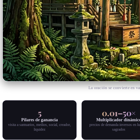
La oración se convierte en va
5
0.01–50×
Pilares de ganancia
Multiplicador dinámic
visita a santuarios, medios, social, creador,
precios de demanda inversos en l
liquidez
sagrados