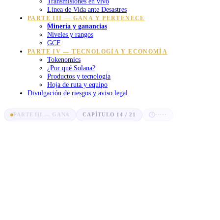
Transmisiones en vivo
Línea de Vida ante Desastres
PARTE III — GANA Y PERTENECE
Minería y ganancias
Niveles y rangos
GCF
PARTE IV — TECNOLOGÍA Y ECONOMÍA
Tokenomics
¿Por qué Solana?
Productos y tecnología
Hoja de ruta y equipo
Divulgación de riesgos y aviso legal
PARTE III — GANA
CAPÍTULO 14 / 21
·····