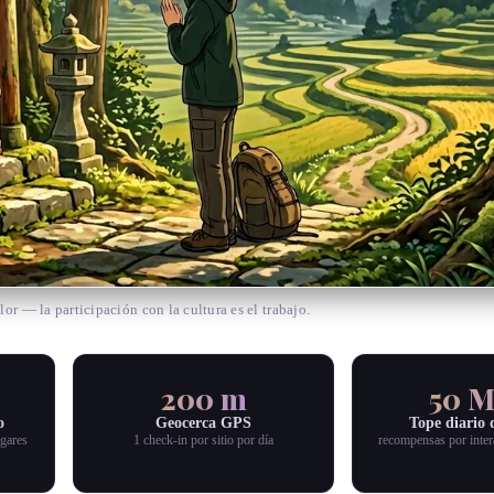
lor — la participación con la cultura es el trabajo.
200 m
50 
o
Geocerca GPS
Tope diario 
ugares
1 check-in por sitio por día
recompensas por inter