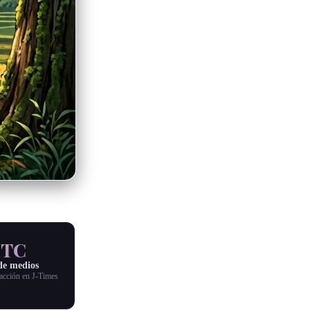
MTC
de medios
acción en J-Times