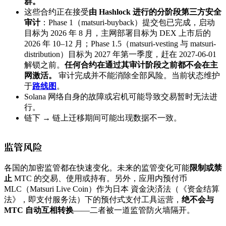
群。
这些合约正在接受
由 Hashlock 进行的分阶段第三方安全
审计
：Phase 1（matsuri-buyback）提交包已完成，启动
目标为 2026 年 8 月，主网部署目标为 DEX 上市后的
2026 年 10–12 月；Phase 1.5（matsuri-vesting 与 matsuri-
distribution）目标为 2027 年第一季度，赶在 2027-06-01
解锁之前。
任何合约在通过其审计阶段之前都不会在主
网激活。
审计完成并不能消除全部风险。当前状态维护
于
路线图
。
Solana 网络自身的故障或宕机可能导致交易暂时无法进
行。
链下 → 链上迁移期间可能出现数据不一致。
监管风险
各国的加密监管都在快速变化。未来的监管变化可能
限制或禁
止
MTC 的交易、使用或持有。另外，应用内预付币
MLC（Matsuri Live Coin）作为日本 資金決済法（《资金结算
法》，即支付服务法）下的预付式支付工具运营，
绝不会与
MTC 自动互相转换
——二者被一道监管防火墙隔开。