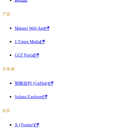
路线图
产品
Matsuri Web App
J-Times Media
GCF Portal
开发者
智能合约 (GitHub)
Solana Explorer
社区
X (Twitter)