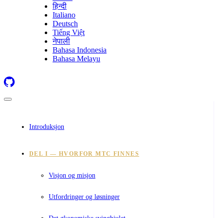
हिन्दी
Italiano
Deutsch
Tiếng Việt
नेपाली
Bahasa Indonesia
Bahasa Melayu
Introduksjon
DEL I — HVORFOR MTC FINNES
Visjon og misjon
Utfordringer og løsninger
Det økonomiske svinghjulet