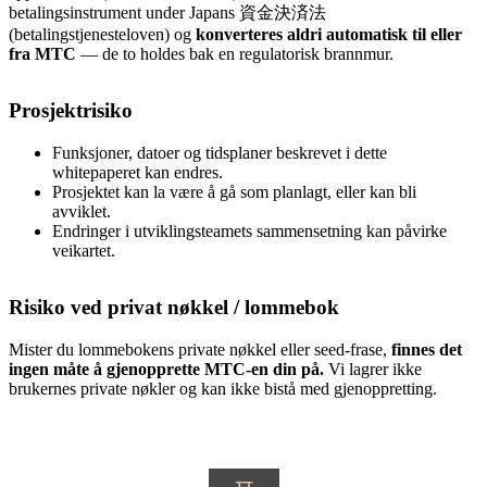
betalingsinstrument under Japans 資金決済法
(betalingstjenesteloven) og
konverteres aldri automatisk til eller
fra MTC
— de to holdes bak en regulatorisk brannmur.
Prosjektrisiko
Funksjoner, datoer og tidsplaner beskrevet i dette
whitepaperet kan endres.
Prosjektet kan la være å gå som planlagt, eller kan bli
avviklet.
Endringer i utviklingsteamets sammensetning kan påvirke
veikartet.
Risiko ved privat nøkkel / lommebok
Mister du lommebokens private nøkkel eller seed-frase,
finnes det
ingen måte å gjenopprette MTC-en din på.
Vi lagrer ikke
brukernes private nøkler og kan ikke bistå med gjenoppretting.