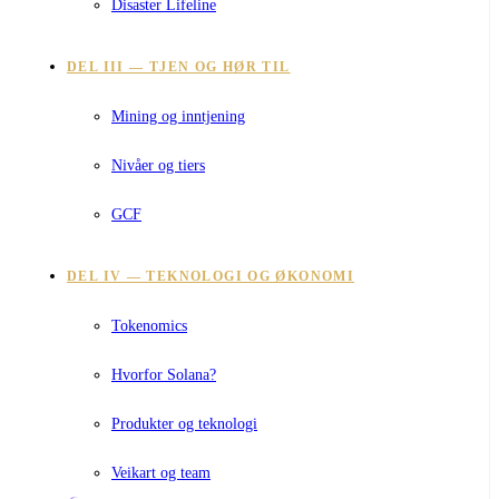
Disaster Lifeline
DEL III — TJEN OG HØR TIL
Mining og inntjening
Nivåer og tiers
GCF
DEL IV — TEKNOLOGI OG ØKONOMI
Tokenomics
Hvorfor Solana?
Produkter og teknologi
Veikart og team