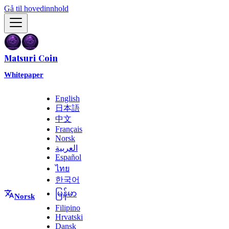
Gå til hovedinnhold
Matsuri Coin
Whitepaper
English
日本語
中文
Français
Norsk
العربية
Español
ไทย
한국어
မြန်မာ
Norsk
Filipino
Hrvatski
Dansk