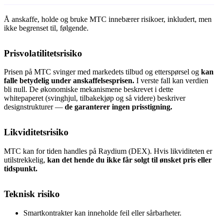
Å anskaffe, holde og bruke MTC innebærer risikoer, inkludert, men
ikke begrenset til, følgende.
Prisvolatilitetsrisiko
Prisen på MTC svinger med markedets tilbud og etterspørsel og
kan
falle betydelig under anskaffelsesprisen.
I verste fall kan verdien
bli null. De økonomiske mekanismene beskrevet i dette
whitepaperet (svinghjul, tilbakekjøp og så videre) beskriver
designstrukturer —
de garanterer ingen prisstigning.
Likviditetsrisiko
MTC kan for tiden handles på Raydium (DEX). Hvis likviditeten er
utilstrekkelig,
kan det hende du ikke får solgt til ønsket pris eller
tidspunkt.
Teknisk risiko
Smartkontrakter kan inneholde feil eller sårbarheter.