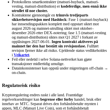
Protokollens smartkontrakter (matsuri-buyback, matsuri-
vesting, matsuri-distribution) er
kodeferdige, men ennå ikke
utrullet til noe cluster.
Kontraktene gjennomgår en
trinnvis tredjeparts
sikkerhetsrevisjon med Hashlock
: Fase 1 (matsuri-buyback)
har innsendingspakken komplett med oppstart siktet mot
august 2026 og mainnet-utrulling siktet mot oktober–
desember 2026 etter DEX-notering; fase 1.5 (matsuri-vesting
og matsuri-distribution) siktes mot Q1 2027 i forkant av
opplåsingen 2027-06-01.
Ingen kontrakt aktiveres på
mainnet før den har bestått sin revisjonsfase.
Fullført
revisjon fjerner ikke all risiko. Gjeldende status vedlikeholdes
i
Veikartet
.
Feil eller nedetid i selve Solana-nettverket kan gjøre
transaksjoner midlertidig umulige.
Datainkonsistenser kan oppstå under migreringen off-chain →
on-chain.
Regulatorisk risiko
Kryptoregulering endres raskt i alle land. Framtidige
regelverksendringer kan
begrense eller forby
handel, bruk eller
innehav av MTC. Separat drives den forhåndsbetalte mynten i
appen, MLC (Matsuri Live Coin), som et forhåndsbetalt