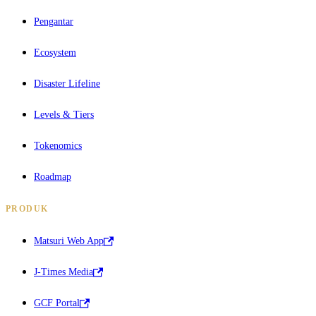
Pengantar
Ecosystem
Disaster Lifeline
Levels & Tiers
Tokenomics
Roadmap
PRODUK
Matsuri Web App
J-Times Media
GCF Portal