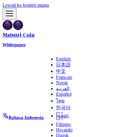
Lewati ke konten utama
Matsuri Coin
Whitepaper
English
日本語
中文
Français
Norsk
العربية
Español
ไทย
한국어
မြန်မာ
Bahasa Indonesia
Filipino
Hrvatski
Dansk