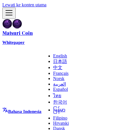
Lewati ke konten utama
Matsuri Coin
Whitepaper
English
日本語
中文
Français
Norsk
العربية
Español
ไทย
한국어
မြန်မာ
Bahasa Indonesia
Filipino
Hrvatski
Dansk