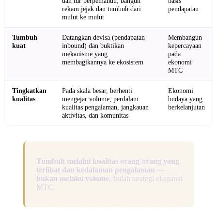
dan tur berpemandu; bangun
basis
rekam jejak dan tumbuh dari
pendapatan
mulut ke mulut
Tumbuh
Datangkan devisa (pendapatan
Membangun
kuat
inbound) dan buktikan
kepercayaan
mekanisme yang
pada
membagikannya ke ekosistem
ekonomi
MTC
Tingkatkan
Pada skala besar, berhenti
Ekonomi
kualitas
mengejar volume; perdalam
budaya yang
kualitas pengalaman, jangkauan
berkelanjutan
aktivitas, dan komunitas
Tumbuh melalui kualitas orang-orang yang
terlibat dan kedalaman pengalaman —
bukan melalui volume.
Itulah strategi ekspansi
MTC.