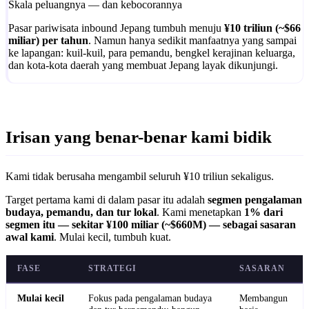
Skala peluangnya — dan kebocorannya
Pasar pariwisata inbound Jepang tumbuh menuju
¥10 triliun (~$66
miliar) per tahun
. Namun hanya sedikit manfaatnya yang sampai
ke lapangan: kuil-kuil, para pemandu, bengkel kerajinan keluarga,
dan kota-kota daerah yang membuat Jepang layak dikunjungi.
Irisan yang benar-benar kami bidik
Kami tidak berusaha mengambil seluruh ¥10 triliun sekaligus.
Target pertama kami di dalam pasar itu adalah
segmen pengalaman
budaya, pemandu, dan tur lokal
. Kami menetapkan
1% dari
segmen itu — sekitar ¥100 miliar (~$660M) — sebagai sasaran
awal kami
. Mulai kecil, tumbuh kuat.
FASE
STRATEGI
SASARAN
Mulai kecil
Fokus pada pengalaman budaya
Membangun