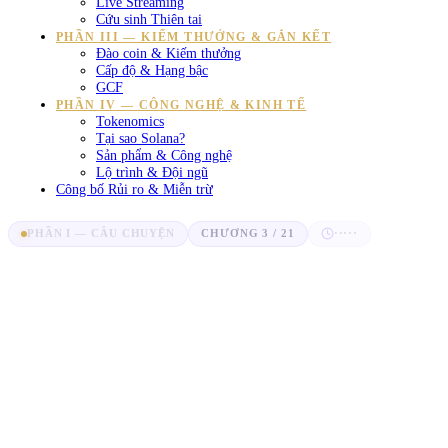
Live Streaming
Cứu sinh Thiên tai
PHẦN III — KIẾM THƯỞNG & GẮN KẾT
Đào coin & Kiếm thưởng
Cấp độ & Hạng bậc
GCF
PHẦN IV — CÔNG NGHỆ & KINH TẾ
Tokenomics
Tại sao Solana?
Sản phẩm & Công nghệ
Lộ trình & Đội ngũ
Công bố Rủi ro & Miễn trừ
PHẦN I — CÂU CHUYỆN
CHƯƠNG 3 / 21
·····