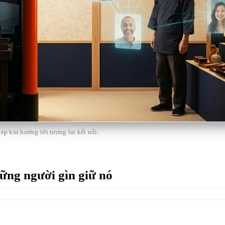
ép kín hướng tới tương lai kết nối.
ững người gìn giữ nó