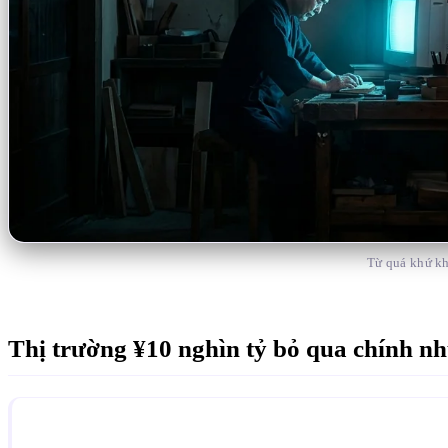
Từ quá khứ kh
Thị trường ¥10 nghìn tỷ bỏ qua chính nh