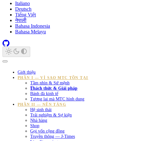
Italiano
Deutsch
Tiếng Việt
नेपाली
Bahasa Indonesia
Bahasa Melayu
Giới thiệu
PHẦN I — VÌ SAO MTC TỒN TẠI
Tầm nhìn & Sứ mệnh
Thách thức & Giải pháp
Bánh đà kinh tế
Tương lai mà MTC hình dung
PHẦN II — NỀN TẢNG
Hệ sinh thái
Trải nghiệm & Sự kiện
Nhà hàng
Shop
Gọi vốn cộng đồng
Truyền thông — J-Times