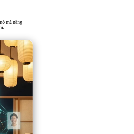
g nổ mà năng
hi.