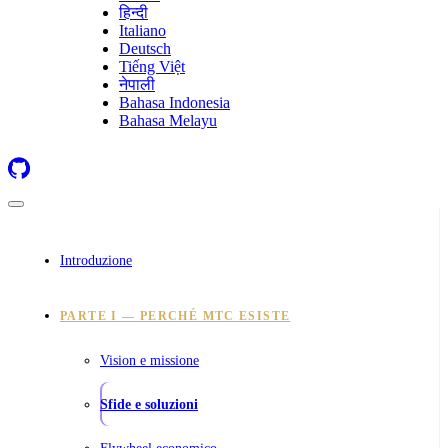
हिन्दी
Italiano
Deutsch
Tiếng Việt
नेपाली
Bahasa Indonesia
Bahasa Melayu
Introduzione
PARTE I — PERCHÉ MTC ESISTE
Vision e missione
Sfide e soluzioni
Flywheel economico