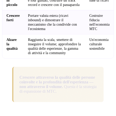
in
e tour guidati; costruire un track
base di ricavi
piccolo
record e crescere con il passaparola
Crescere
Portare valuta estera (ricavi
Costruire
forti
inbound) e dimostrare il
fiducia
meccanismo che la condivide con
nell'economia
l'ecosistema
MTC
Alzare
Raggiunta la scala, smettere di
Un'economia
la
inseguire il volume; approfondire la
culturale
qualità
qualità delle esperienze, la gamma
sostenibile
di attività e la community
Crescere attraverso la qualità delle persone
coinvolte e la profondità dell'esperienza —
non attraverso il volume.
Questa è la strategia
di espansione di MTC.