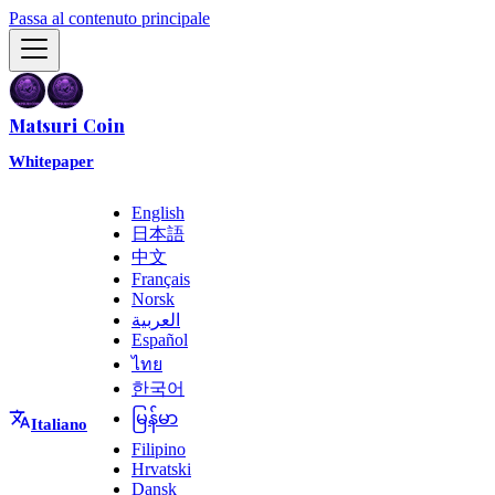
Passa al contenuto principale
Matsuri Coin
Whitepaper
English
日本語
中文
Français
Norsk
العربية
Español
ไทย
한국어
မြန်မာ
Italiano
Filipino
Hrvatski
Dansk