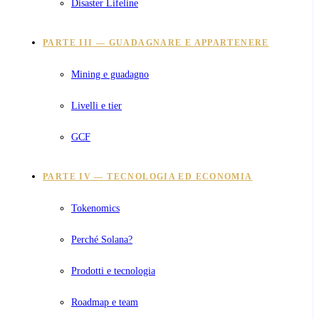
Disaster Lifeline
PARTE III — GUADAGNARE E APPARTENERE
Mining e guadagno
Livelli e tier
GCF
PARTE IV — TECNOLOGIA ED ECONOMIA
Tokenomics
Perché Solana?
Prodotti e tecnologia
Roadmap e team